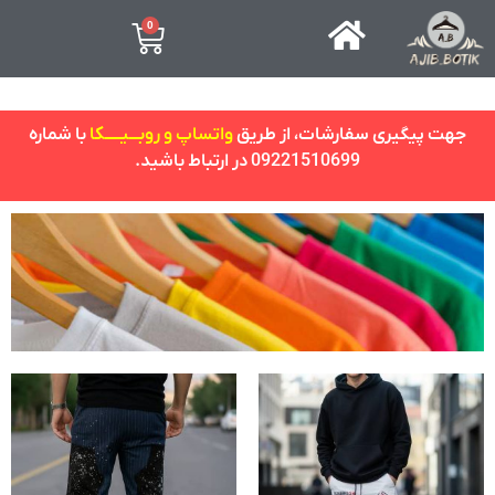
0
جهت پیگیری سفارشات، از طریق
واتساپ و روبـــیـــــکا
با شماره
09221510699 در ارتباط باشید.