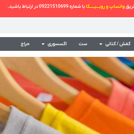
طریق
واتساپ و روبـــیـــــکا
با شماره 09221510699 در ارتباط باشید.
کفش / کتانی
ست
اکسسوری
حراج