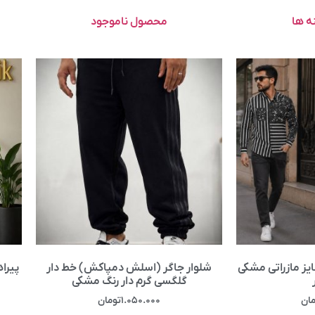
ه ها
محصول ناموجود
یز مازراتی مشکی
شلوار جاگر (اسلش دمپاکش) خط دار
پیرا
گلگسی گرم دار رنگ مشکی
مان
۱.۰۵۰.۰۰۰
تومان