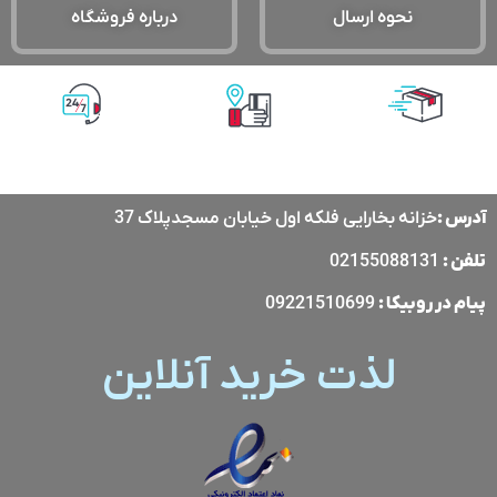
نحوه ارسال
درباره فروشگاه
پشتیبانی آنلاین
پرداخت آنلاین
ارسال با پست
پیشتاز
آدرس :
خزانه بخارایی فلکه اول خیابان مسجدپلاک 37
تلفن :
02155088131
پیام در
روبیکا
:
09221510699
لذت خرید آنلاین