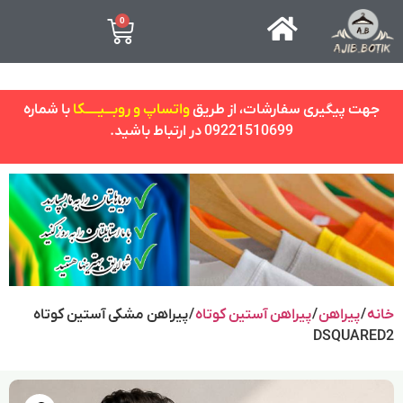
0
جهت پیگیری سفارشات، از طریق
واتساپ و روبـــیـــــکا
با شماره
09221510699 در ارتباط باشید.
خانه
/
پیراهن
/
پیراهن آستین کوتاه
/ پیراهن مشکی آستین کوتاه
DSQUARED2