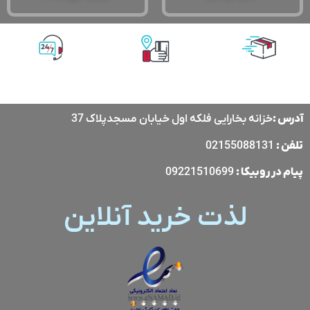
پشتیبانی آنلاین
پرداخت آنلاین
ارسال با پست
پیشتاز
آدرس :
خزانه بخارایی فلکه اول خیابان مسجدپلاک 37
تلفن :
02155088131
پیام در
روبیکا
:
09221510699
لذت خرید آنلاین