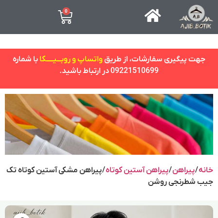
0
جهت پیگیری سفارشات، از طریق
واتساپ و روبـــیـــــکا
با شماره
09221510699 در ارتباط باشید.
خانه
/
پیراهن
/
پیراهن آستین کوتاه
/ پیراهن مشکی آستین کوتاه تک
جیب شطرنجی روشن