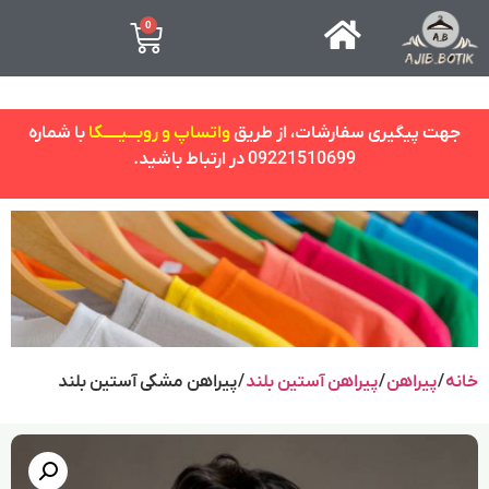
0
جهت پیگیری سفارشات، از طریق
واتساپ و روبـــیـــــکا
با شماره
09221510699 در ارتباط باشید.
خانه
/
پیراهن
/
پیراهن آستین بلند
/ پیراهن مشکی آستین بلند