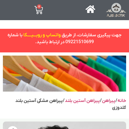
0
جهت پیگیری سفارشات، از طریق
واتساپ و روبـــیـــــکا
با شماره
09221510699 در ارتباط باشید.
خانه
/
پیراهن
/
پیراهن آستین بلند
/ پیراهن مشکی آستین بلند
گلدوزی