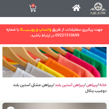
0
جهت پیگیری سفارشات، از طریق
واتساپ و روبـــیـــــکا
با شماره
09221510699 در ارتباط باشید.
خانه
/
پیراهن
/
پیراهن آستین بلند
/ پیراهن مشکی آستین بلند
دوجیب بنگال