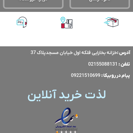
پشتیبانی آنلاین
پرداخت آنلاین
ارسال با پست
پیشتاز
آدرس :
خزانه بخارایی فلکه اول خیابان مسجدپلاک 37
تلفن :
02155088131
پیام در
روبیکا
:
09221510699
لذت خرید آنلاین