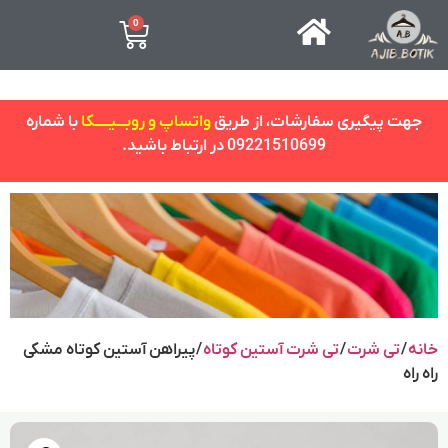
0
جهت پیگیری سفارشات، از طریق
واتساپ و روبـــیـــــکا
با شماره
09221510699 در ارتباط باشید.
خانه
/
تی شرت
/
تی شرت آستین کوتاه
/ پیراهن آستین کوتاه مشکی
راه راه