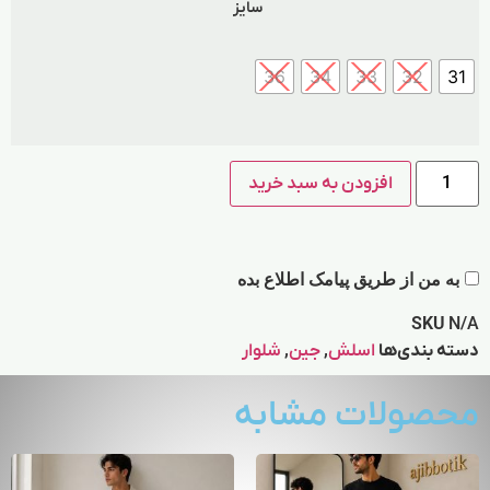
سایز
36
34
33
32
31
افزودن به سبد خرید
به من از طریق پیامک اطلاع بده
SKU
N/A
دسته بندی‌ها
اسلش
,
جین
,
شلوار
محصولات مشابه