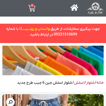
0
جهت پیگیری سفارشات، از طریق
واتساپ و روبـــیـــــکا
با شماره
09221510699 در ارتباط باشید.
خانه
/
شلوار
/
اسلش
/ شلوار اسلش جین 6 جیب طرح جدید