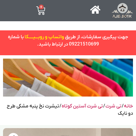
0
جهت پیگیری سفارشات، از طریق
واتساپ و روبـــیـــــکا
با شماره
09221510699 در ارتباط باشید.
خانه
/
تی شرت
/
تی شرت آستین کوتاه
/ تیشرت نخ پنبه مشکی طرح
دو نایک