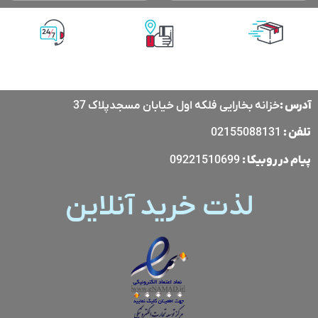
پشتیبانی آنلاین
پرداخت آنلاین
ارسال با پست
پیشتاز
آدرس :
خزانه بخارایی فلکه اول خیابان مسجدپلاک 37
تلفن :
02155088131
پیام در
روبیکا
:
09221510699
لذت خرید آنلاین