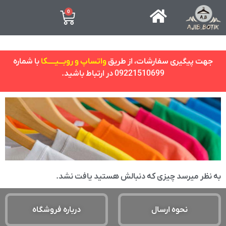
0
جهت پیگیری سفارشات، از طریق
واتساپ و روبـــیـــــکا
با شماره
09221510699 در ارتباط باشید.
به نظر میرسد چیزی که دنبالش هستید یافت نشد.
نحوه ارسال
درباره فروشگاه