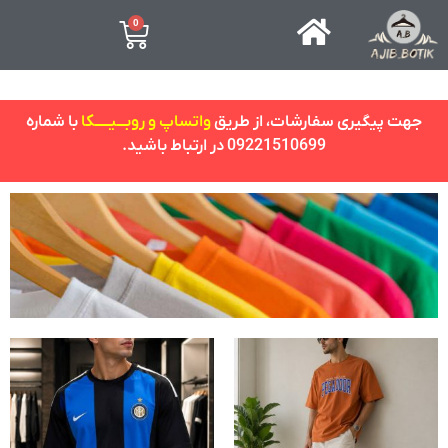
0
جهت پیگیری سفارشات، از طریق
واتساپ و روبـــیـــــکا
با شماره
09221510699 در ارتباط باشید.