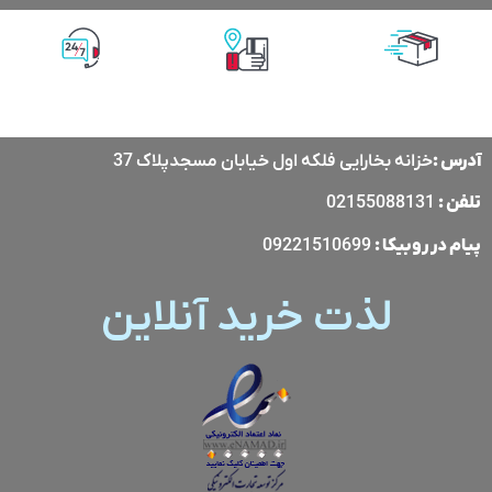
پشتیبانی آنلاین
پرداخت آنلاین
ارسال با پست
پیشتاز
آدرس :
خزانه بخارایی فلکه اول خیابان مسجدپلاک 37
تلفن :
02155088131
پیام در
روبیکا
:
09221510699
لذت خرید آنلاین