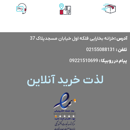
پشتیبانی آنلاین
پرداخت آنلاین
ارسال با پست
پیشتاز
آدرس :
خزانه بخارایی فلکه اول خیابان مسجدپلاک 37
تلفن :
02155088131
پیام در
روبیکا
:
09221510699
لذت خرید آنلاین