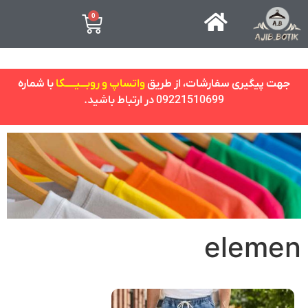
0
جهت پیگیری سفارشات، از طریق
واتساپ و روبـــیـــــکا
با شماره
09221510699 در ارتباط باشید.
elemen