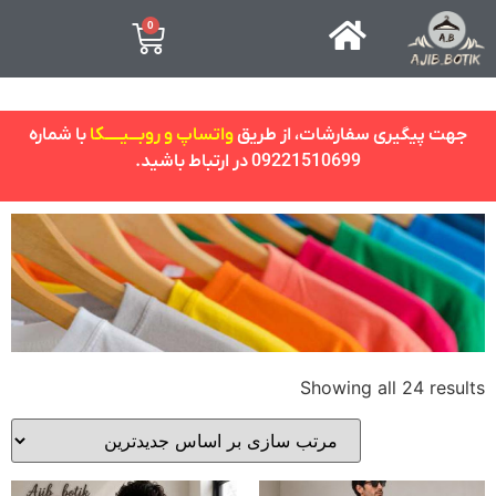
0
جهت پیگیری سفارشات، از طریق
واتساپ و روبـــیـــــکا
با شماره
09221510699 در ارتباط باشید.
Showing all 24 results