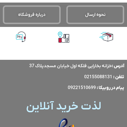
نحوه ارسال
درباره فروشگاه
پشتیبانی آنلاین
پرداخت آنلاین
ارسال با پست
پیشتاز
آدرس :
خزانه بخارایی فلکه اول خیابان مسجدپلاک 37
تلفن :
02155088131
پیام در
روبیکا
:
09221510699
لذت خرید آنلاین