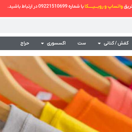
طریق
واتساپ و روبـــیـــــکا
با شماره 09221510699 در ارتباط باشید.
کفش / کتانی
ست
اکسسوری
حراج