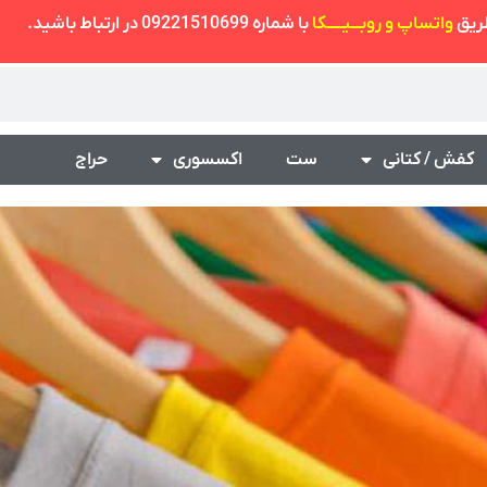
طریق
واتساپ و روبـــیـــــکا
با شماره 09221510699 در ارتباط باشید.
کفش / کتانی
ست
اکسسوری
حراج